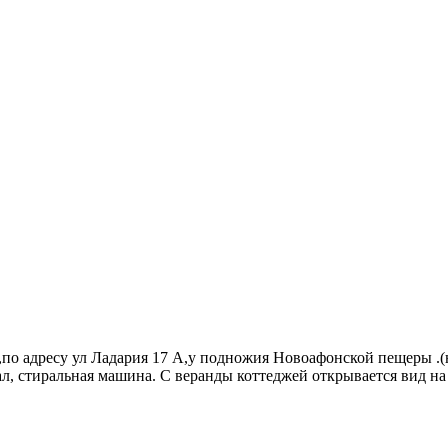
по адресу ул Ладария 17 А,у подножия Новоафонской пещеры .
гал, стиральная машина. С веранды коттеджей открывается вид н