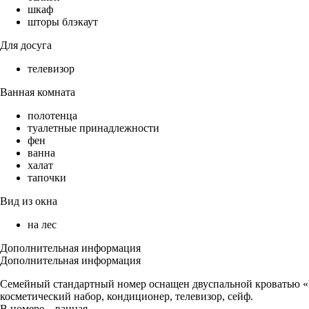
шкаф
шторы блэкаут
Для досуга
телевизор
Ванная комната
полотенца
туалетные принадлежности
фен
ванна
халат
тапочки
Вид из окна
на лес
Дополнительная информация
Дополнительная информация
Семейный стандартный номер оснащен двуспальной кроватью «kin
косметический набор, кондиционер, телевизор, сейф.
В номере – ванная.