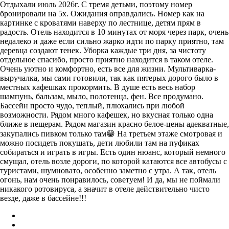
Отдыхали июль 2026г. С тремя детьми, поэтому номер
бронировали на 5х. Ожидания оправдались. Номер как на
картинке с кроватями наверху по лестнице, детям прям в
радость. Отель находится в 10 минутах от моря через парк, очень
недалеко и даже если сильно жарко идти по парку приятно, там
деревца создают тенек. Уборка каждые три дня, за чистоту
отдельное спасибо, просто приятно находится в таком отеле.
Очень уютно и комфортно, есть все для жизни. Мультиварка-
выручалка, мы сами готовили, так как пятерых дорого было в
местных кафешках прокормить. В душе есть весь набор
шампунь, бальзам, мыло, полотенца, фен. Все продумано.
Бассейн просто чудо, теплый, плюхались при любой
возможности. Рядом много кафешек, но вкусная только одна
ближе в пещерам. Рядом магазин красно белое-цены адекватные,
закупались пивком только там😁 На третьем этаже смотровая и
можно посидеть покушать, дети любили там на пуфиках
собираться и играть в игры. Есть один нюанс, который немного
смущал, отель возле дороги, по которой катаются все автобусы с
туристами, шумновато, особенно заметно с утра. А так, отель
огонь, нам очень понравилось, советуем! И да, мы не поймали
никакого ротовируса, а значит в отеле действительно чисто
везде, даже в бассейне!!!