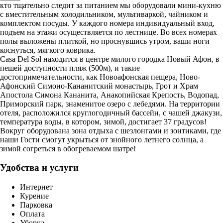
кто тщательно следит за питанием мы оборудовали мини-кухню
с вместительным холодильником, мультиваркой, чайником и
комплектом посуды. У каждого номера индивидуальный вход,
подъем на этажи осуществляется по лестнице. Во всех номерах
полы выложены плиткой, но проснувшись утром, ваши ноги
коснуться, мягкого коврика.
Сasa Del Sol находится в центре милого городка Новый Афон, в
пешей доступности пляж (500м), и такие
достопримечательности, как Новоафонская пещера, Ново-
Афонский Симоно-Кананитский монастырь, Грот и Храм
Апостола Симона Кананита, Анакопийская Крепость, Водопад,
Приморский парк, знаменитое озеро с лебедями. На территории
отеля, расположился круглогодичный бассейн, с чашей джакузи,
температура воды, в котором, зимой, достигает 37 градусов!
Вокруг оборудована зона отдыха с шезлонгами и зонтиками, где
наши Гости смогут укрыться от знойного летнего солнца, а
зимой согреться в обогреваемом шатре!
Удобства и услуги
Интернет
Курение
Парковка
Оплата
Уборка