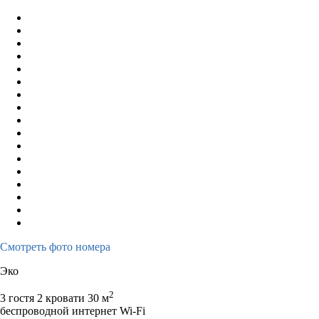
3
4
5
6
7
8
9
7
8
9
1
10
11
12
13
14
15
16
14
15
16
1
17
18
19
20
21
22
23
21
22
23
2
24
25
26
27
28
29
30
28
29
30
31
Смотреть фото номера
Эко
2
3 гостя
2 кровати
30 м
беспроводной интернет Wi-Fi