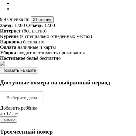
9,9
Оценка по
31 отзыву
Заезд:
12:00
Отъезд:
12:00
Интернет
(бесплатно)
Курение
(в специально отведённых местах)
Парковка
бесплатно
Оплата
наличные и карты
Уборка
входит в стоимость проживания
Постельное бельё
бесплатно
Показать на карте
Доступные номера на выбранный период
Выберите даты
Добавить ребёнка
Август 2026
Сентяб
до 17 лет
Готово
пн
вт
ср
чт
пт
сб
вс
пн
вт
ср
ч
Трёхместный номер
1
2
1
2
3