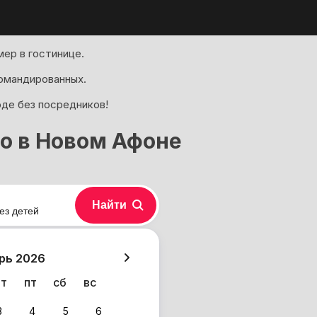
ер в гостинице.
омандированных.
оде без посредников!
о в Новом Афоне
Найти
ез детей
хазия
рь 2026
чт
пт
сб
вс
3
4
5
6