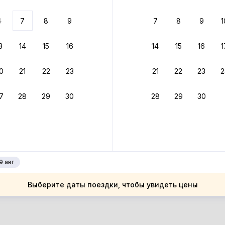
ариантов
6
7
8
9
7
8
9
1
 вариант из результатов поиска не соответствует заданным
росить фильтры
3
14
15
16
14
15
16
1
хазия
0
21
22
23
21
22
23
2
хазия
даутский район
7
28
29
30
28
29
30
даутский район
вый Афон
вый Афон
9 авг
Выберите даты поездки, чтобы увидеть цены