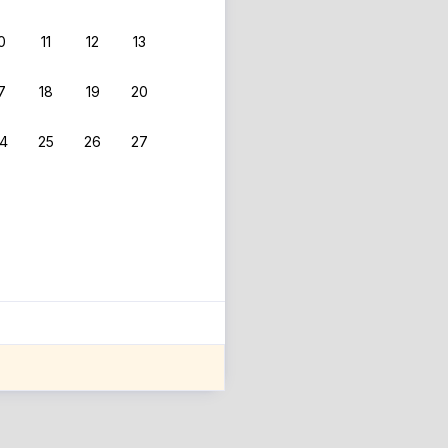
0
11
12
13
 фильтрам.
7
18
19
20
4
25
26
27