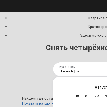
Квартира 
Краткосроч
Здесь можно сд
Снять четырёхк
Куда едем
Нап
Авгус
пн
вт
ср
ч
Найдём, где остановиться в Новом Афоне: 0 ва
Показать на карте