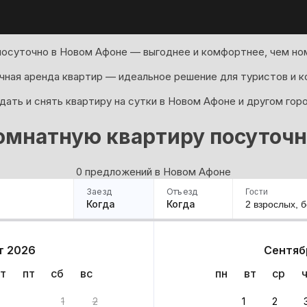
посуточно в Новом Афоне — выгоднее и комфортнее, чем ном
ная аренда квартир — идеальное решение для туристов и к
ать и снять квартиру на сутки в Новом Афоне и другом гор
омнатную квартиру посуточн
0 предложений в Новом Афоне
Заезд
Отъезд
Гости
Когда
Когда
2 взрослых,
б
ример
Санкт-Петербург
Москва
Сочи
Минск
Казань
Дагестан
Кисловодск
Аб
т 2026
Сентяб
Квартиры
Гостиницы
Дома
Частный сектор
т
пт
сб
вс
пн
вт
ср
риантов
1
2
1
2