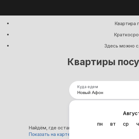
Квартира 
Краткосроч
Здесь можно сд
Квартиры посу
Куда едем
Нап
Авгус
пн
вт
ср
ч
Найдём, где остановиться в Новом Афоне: 194 
Показать на карте