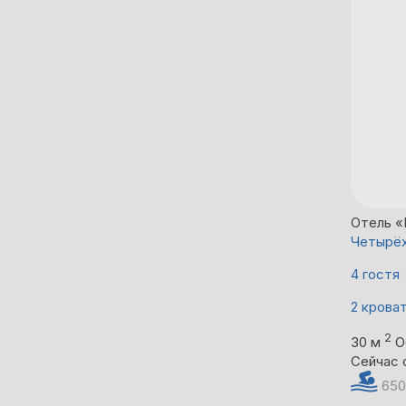
Отель «
Четырёх
4 гостя
2 крова
2
30 м
О
Сейчас 
650