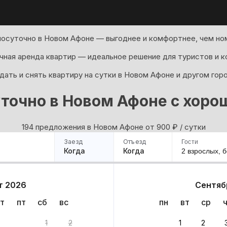
посуточно в Новом Афоне — выгоднее и комфортнее, чем ном
ная аренда квартир — идеальное решение для туристов и к
ать и снять квартиру на сутки в Новом Афоне и другом гор
точно в Новом Афоне с хор
194 предложения в Новом Афоне oт 900
₽
/ сутки
Заезд
Отъезд
Гости
Когда
Когда
2 взрослых,
б
ример
Санкт-Петербург
Москва
Сочи
Минск
Казань
Дагестан
Кисловодск
Аб
т 2026
Сентяб
Квартиры
Гостиницы
Дома
Частный сектор
т
пт
сб
вс
пн
вт
ср
варианта
1
2
1
2