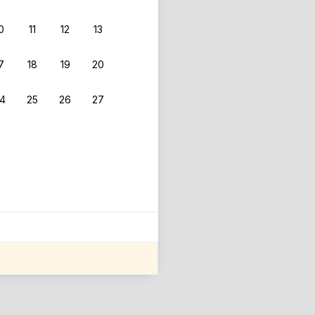
0
11
12
13
7
18
19
20
4
25
26
27
ле оценки проживания.