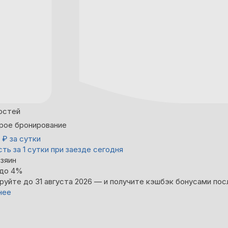
остей
рое бронирование
0
₽
за сутки
ть за 1 сутки при заезде сегодня
зяин
 до 4%
руйте до 31 августа 2026 — и получите кэшбэк бонусами пос
нее