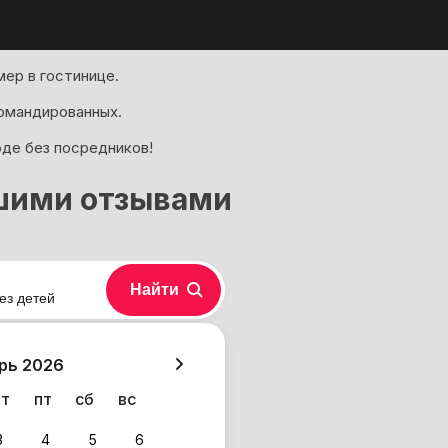
ер в гостинице.
омандированных.
оде без посредников!
ошими отзывами
Найти
ез детей
хазия
рь 2026
чт
пт
сб
вс
3
4
5
6