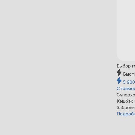
Выбор г
Быст
5 90
Стоимос
Суперхо
Кэшбэк
Заброни
Подроб